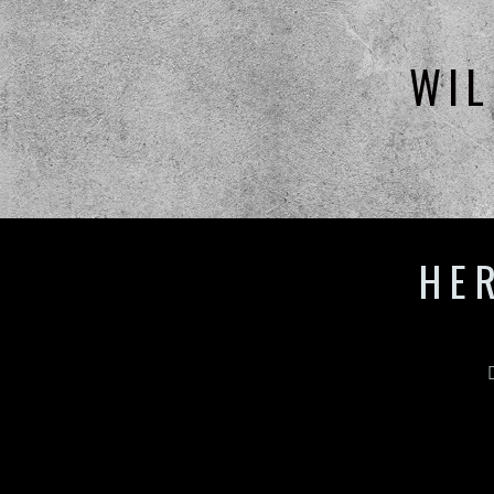
WIL
HE