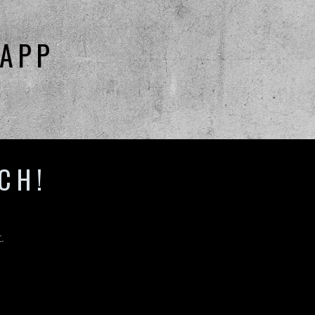
 APP
CH!
.